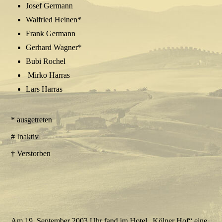
Josef Germann
Walfried Heinen*
Frank Germann
Gerhard Wagner*
Bubi Rochel
Mirko Harras
Lars Harras
* ausgetreten
# Inaktiv
† Verstorben
Am 19. September 2003 Uhr fand im Hotel „Kölner Hof“ eine