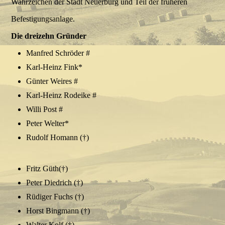
Wahrzeichen der Stadt Neuerburg und Teil der früheren
Befestigungsanlage.
Die dreizehn Gründer
Manfred Schröder #
Karl-Heinz Fink*
Günter Weires #
Karl-Heinz Rodeike #
Willi Post #
Peter Welter*
Rudolf Homann (†)
Fritz Güth(†)
Peter Diedrich (†)
Rüdiger Fuchs (†)
Horst Bingmann (†)
Walter Kolf (†)